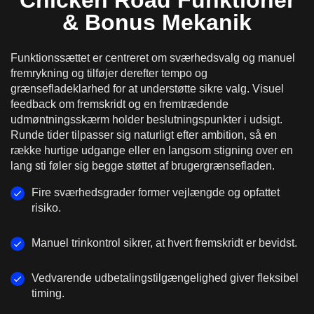
Chicken Road Funktioner
& Bonus Mekanik
Funktionssættet er centreret om sværhedsvalg og manuel
fremrykning og tilføjer derefter tempo og
grænsefladeklarhed for at understøtte sikre valg. Visuel
feedback om fremskridt og en fremtrædende
udmøntningsskærm holder beslutningspunkter i udsigt.
Runde tider tilpasser sig naturligt efter ambition, så en
række hurtige udgange eller en langsom stigning over en
lang sti føler sig begge støttet af brugergrænsefladen.
Fire sværhedsgrader former vejlængde og opfattet
risiko.
Manuel trinkontrol sikrer, at hvert fremskridt er bevidst.
Vedvarende udbetalingstilgængelighed giver fleksibel
timing.