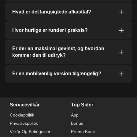
Hvad er det langsigtede afkasttal?
Hvor hurtige er runder i praksis?
Er der en maksimal gevinst, og hvordan
kommer den til udtryk?
Er en mobilvenlig version tilgængelig?
Servicevilkår
Top Sider
Cookiepolitik
App
Privatlivspolitik
Bonus
Vilkår Og Betingelser
Promo Kode