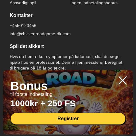
Ansvarligt spil
Ingen indbetalingsbonus
Kontakter
+4550123456
info@chickenroadgame-dk.com
Spil det sikkert
Hvis du bemærker symptomer på ludomani, skal du søge
hjælp hos en professionel. Denne hjemmeside er beregnet
til brugere på 18 år og ældre.
Bonus
til første indbetaling
1000kr + 250 FS
Registrer
All Rights Reserved.