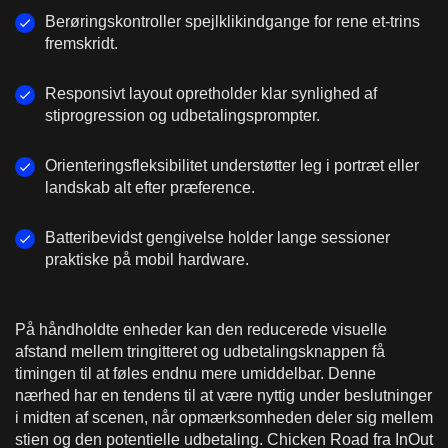
Berøringskontroller spejlklikindgange for rene et-trins
fremskridt.
Responsivt layout opretholder klar synlighed af
stiprogression og udbetalingsprompter.
Orienteringsfleksibilitet understøtter leg i portræt eller
landskab alt efter præference.
Batteribevidst gengivelse holder lange sessioner
praktiske på mobil hardware.
På håndholdte enheder kan den reducerede visuelle
afstand mellem tringitteret og udbetalingsknappen få
timingen til at føles endnu mere umiddelbar. Denne
nærhed har en tendens til at være nyttig under beslutninger
i midten af scenen, når opmærksomheden deler sig mellem
stien og den potentielle udbetaling. Chicken Road fra InOut