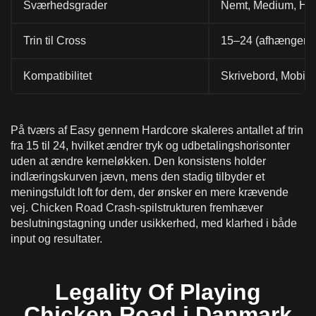
Sværhedsgrader
Nemt, Medium, Hår
Trin til Cross
15–24 (afhænger a
Kompatibilitet
Skrivebord, Mobil, 
På tværs af Easy gennem Hardcore skaleres antallet af trin
fra 15 til 24, hvilket ændrer tryk og udbetalingshorisonter
uden at ændre kerneløkken. Den konsistens holder
indlæringskurven jævn, mens den stadig tilbyder et
meningsfuldt loft for dem, der ønsker en mere krævende
vej. Chicken Road Crash-spilstrukturen fremhæver
beslutningstagning under usikkerhed, med klarhed i både
input og resultater.
Legality Of Playing
Chicken Road i Danmark