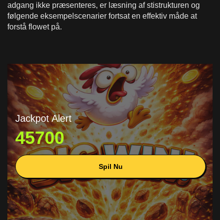
adgang ikke præsenteres, er læsning af stistrukturen og
følgende eksempelscenarier fortsat en effektiv måde at
forstå flowet på.
Jackpot Alert
45700
Spil Nu