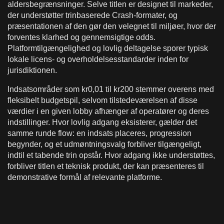
aldersbegrænsninger. Selve titlen er designet til markeder,
der understøtter trinbaserede Crash-formater, og
præsentationen af den gør den velegnet til miljøer, hvor der
forventes klarhed og gennemsigtige odds.
Platformtilgængelighed og lovlig deltagelse sporer typisk
lokale licens- og overholdelsesstandarder inden for
jurisdiktionen.
Indsatsområder som kr0,01 til kr200 stemmer overens med
fleksibelt budgetspil, selvom tilstedeværelsen af disse
værdier i en given lobby afhænger af operatører og deres
indstillinger. Hvor lovlig adgang eksisterer, gælder det
samme runde flow: en indsats placeres, progression
begynder, og et udmøntningsvalg forbliver tilgængeligt,
indtil et tabende trin opstår. Hvor adgang ikke understøttes,
forbliver titlen et teknisk produkt, der kan præsenteres til
demonstrative formål af relevante platforme.