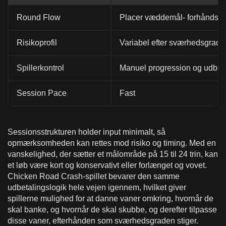
Round Flow
Placer væddemål- forhåndstrin
Risikoprofil
Variabel efter sværhedsgrad
Spillerkontrol
Manuel progression og udbeta
Session Pace
Fast
Sessionsstrukturen holder input minimalt, så
opmærksomheden kan rettes mod risiko og timing. Med en
vanskelighed, der sætter et målområde på 15 til 24 trin, kan
et løb være kort og konservativt eller forlænget og vovet.
Chicken Road Crash-spillet bevarer den samme
udbetalingslogik hele vejen igennem, hvilket giver
spillerne mulighed for at danne vaner omkring, hvornår de
skal banke, og hvornår de skal skubbe, og derefter tilpasse
disse vaner, efterhånden som sværhedsgraden stiger.