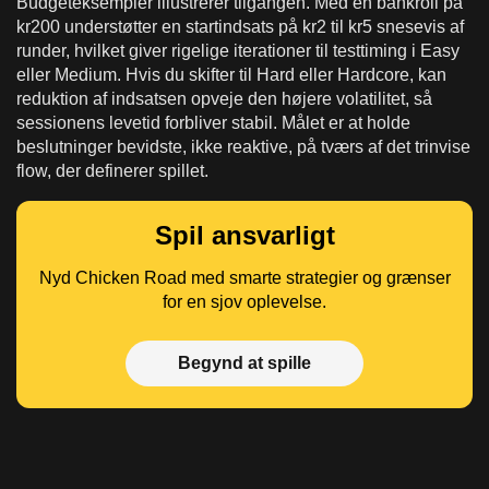
Budgeteksempler illustrerer tilgangen. Med en bankroll på
kr200 understøtter en startindsats på kr2 til kr5 snesevis af
runder, hvilket giver rigelige iterationer til testtiming i Easy
eller Medium. Hvis du skifter til Hard eller Hardcore, kan
reduktion af indsatsen opveje den højere volatilitet, så
sessionens levetid forbliver stabil. Målet er at holde
beslutninger bevidste, ikke reaktive, på tværs af det trinvise
flow, der definerer spillet.
Spil ansvarligt
Nyd Chicken Road med smarte strategier og grænser
for en sjov oplevelse.
Begynd at spille